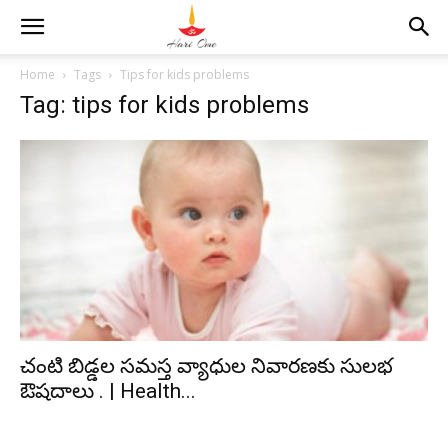
Home
Tags
Tips for kids problems
Tag: tips for kids problems
చంటి బిడ్డల సమస్త వ్యాధుల నివారణకు సులభ
ఔషదాలు . | Health...