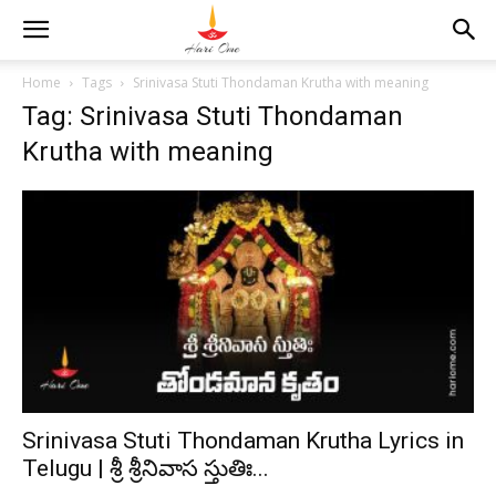
Home
Tags
Srinivasa Stuti Thondaman Krutha with meaning
Tag: Srinivasa Stuti Thondaman
Krutha with meaning
Srinivasa Stuti Thondaman Krutha Lyrics in
Telugu | శ్రీ శ్రీనివాస స్తుతిః...