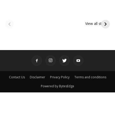
ఆషాఢ అమావాస్య:
ఆషాఢ పౌర్ణమి 2026:
పితృదేవతల ఆశీర్వాదం
ఇంద్రకీలాద్రి గిరి ప్రదక్షిణ
View all stories
పొందే పవిత్ర రోజు
Contact Us
Disclaimer
Privacy Policy
Terms and conditions
Powered by BytesEdge