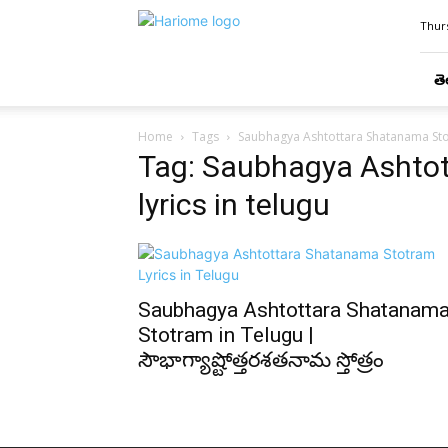
Hari
Thurs
Ome
తె
Home
Tags
Saubhagya Ashtottara Shatanama Stot
Tag: Saubhagya Ashto
lyrics in telugu
Saubhagya Ashtottara Shatanam
Stotram in Telugu |
సౌభాగ్యాష్టోత్తరశతనామ స్తోత్రం