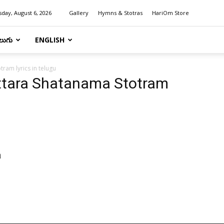
day, August 6, 2026
Gallery
Hymns & Stotras
HariOm Store
లుగు
ENGLISH
ram lyrics in telugu
ttara Shatanama Stotram
a