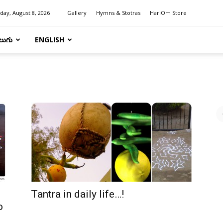
day, August 8, 2026
Gallery
Hymns & Stotras
HariOm Store
లుగు
ENGLISH
Tantra in daily life…!
o