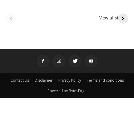
ఆషాఢ అమావాస్య:
ఆషాఢ పౌర్ణమి 2026:
పితృదేవతల ఆశీర్వాదం
ఇంద్రకీలాద్రి గిరి ప్రదక్షిణ
View all stories
పొందే పవిత్ర రోజు
Contact Us
Disclaimer
Privacy Policy
Terms and conditions
Powered by BytesEdge