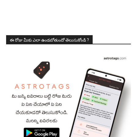
ఈ రోజు మీకు ఎలా ఉండబోతుందో తెలుసుకోండి ?