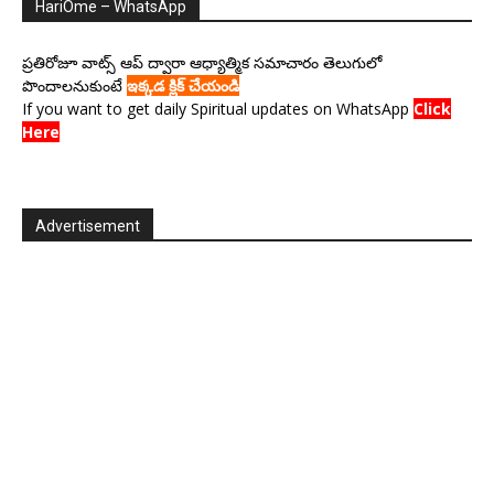
HariOme – WhatsApp
ప్రతిరోజూ వాట్స్ ఆప్ ద్వారా ఆధ్యాత్మిక సమాచారం తెలుగులో
పొందాలనుకుంటే
ఇక్కడ క్లిక్ చేయండి
If you want to get daily Spiritual updates on WhatsApp
Click
Here
Advertisement