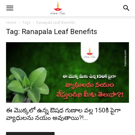
Home
Tags
Ranapala Leaf Benefits
Tag: Ranapala Leaf Benefits
ఈ మొక్కలో ఉన్న ఔషధ గుణాల వల్ల 150కి పైగా
వ్యాధుల‌ను న‌యం అవుతాయి?!...