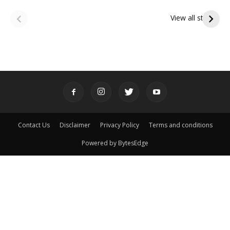
ఆషాఢ అమావాస్య:
ఆషాఢ పౌర్ణమి 2026:
పితృదేవతల ఆశీర్వాదం
ఇంద్రకీలాద్రి గిరి ప్రదక్షిణ
View all stories
పొందే పవిత్ర రోజు
Contact Us
Disclaimer
Privacy Policy
Terms and conditions
Powered by BytesEdge