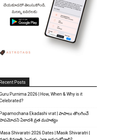
Recent Posts
Guru Purnima 2026 | How, When & Why is it
Celebrated?
Papamochana Ekadashi vrat | పాపాలు తొలగించే
పాపమోచని ఏకాదశి వ్రత మహత్యం
Masa Shivaratri 2026 Dates | Masik Shivaratri |
మాస శివరాత్రి ఎందుకు, ఎలా జరుపుకోవాలి?