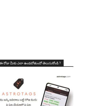
ఈ రోజు మీకు ఎలా ఉండబోతుందో తెలుసుకోండి ?