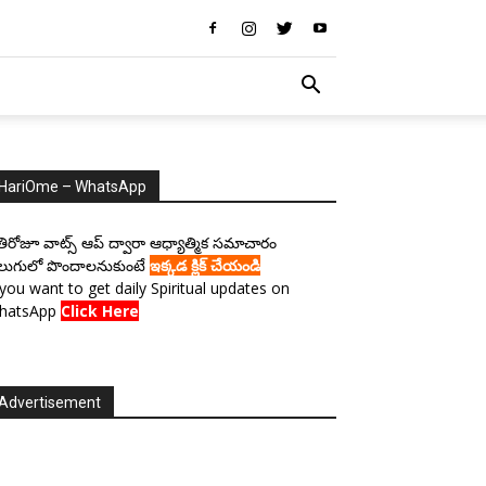
HariOme – WhatsApp
రతిరోజూ వాట్స్ ఆప్ ద్వారా ఆధ్యాత్మిక సమాచారం
లుగులో పొందాలనుకుంటే
ఇక్కడ క్లిక్ చేయండి
 you want to get daily Spiritual updates on
hatsApp
Click Here
Advertisement