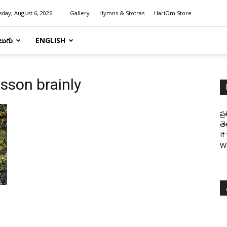
day, August 6, 2026
Gallery
Hymns & Stotras
HariOm Store
లుగు
ENGLISH
sson brainly
ప్
తె
If
W