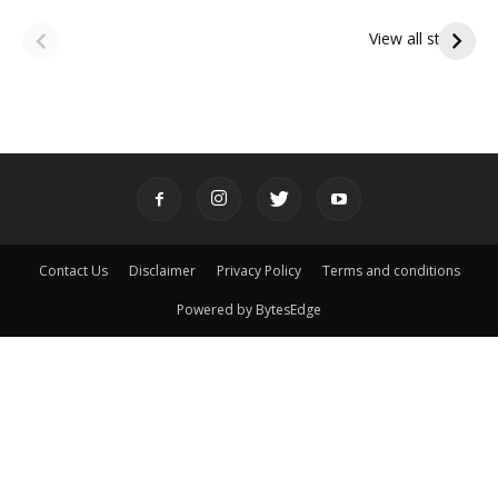
ఆషాఢ అమావాస్య:
ఆషాఢ పౌర్ణమి 2026:
పితృదేవతల ఆశీర్వాదం
ఇంద్రకీలాద్రి గిరి ప్రదక్షిణ
View all stories
పొందే పవిత్ర రోజు
Contact Us
Disclaimer
Privacy Policy
Terms and conditions
Powered by BytesEdge