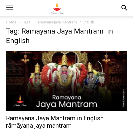
Home
Tags
Ramayana Jaya Mantram in English
Tag: Ramayana Jaya Mantram in
English
Ramayana Jaya Mantram in English |
rāmāyaṇa jaya mantram