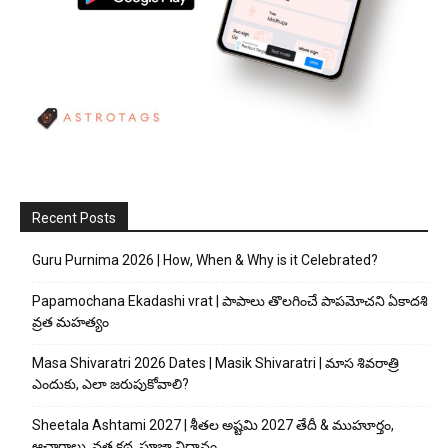
Recent Posts
Guru Purnima 2026 | How, When & Why is it Celebrated?
Papamochana Ekadashi vrat | పాపాలు తొలగించే పాపమోచని ఏకాదశి
వ్రత మహత్యం
Masa Shivaratri 2026 Dates | Masik Shivaratri | మాస శివరాత్రి
ఎందుకు, ఎలా జరుపుకోవాలి?
Sheetala Ashtami 2027 | శీతల అష్టమి 2027 తేదీ & ముహూర్తం,
ఆచారాలు, వ్రత కథ, పూజా విధానం