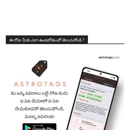
ఈ రోజు మీకు ఎలా ఉండబోతుందో తెలుసుకోండి ?