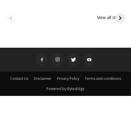
ఆషాఢ అమావాస్య:
ఆషాఢ పౌర్ణమి 2026:
పితృదేవతల ఆశీర్వాదం
ఇంద్రకీలాద్రి గిరి ప్రదక్షిణ
View all stories
పొందే పవిత్ర రోజు
Contact Us
Disclaimer
Privacy Policy
Terms and conditions
Powered by BytesEdge