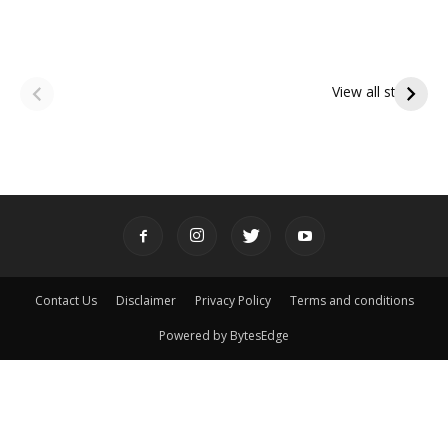
ఆషాఢ అమావాస్య:
ఆషాఢ పౌర్ణమి 2026:
పితృదేవతల ఆశీర్వాదం
ఇంద్రకీలాద్రి గిరి ప్రదక్షిణ
View all stories
పొందే పవిత్ర రోజు
Contact Us
Disclaimer
Privacy Policy
Terms and conditions
Powered by BytesEdge