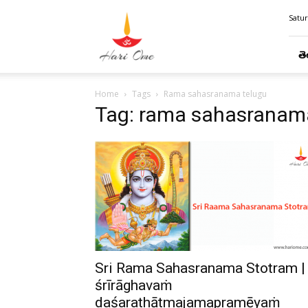
Hari
Satur
Ome
తె
Home
Tags
Rama sahasranama telugu
Tag: rama sahasranam
Sri Rama Sahasranama Stotram |
śrīrāghavaṁ
daśarathātmajamapramēyaṁ