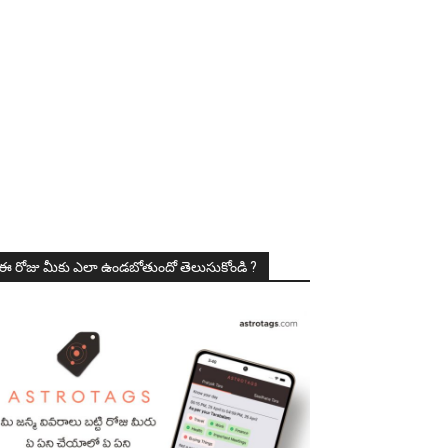
ఈ రోజు మీకు ఎలా ఉండబోతుందో తెలుసుకోండి ?