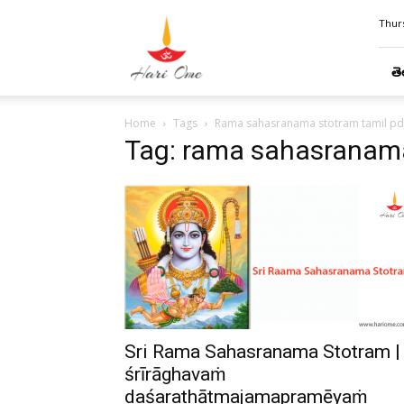
Hari
Thurs
Ome
తె
Home
Tags
Rama sahasranama stotram tamil pd
Tag: rama sahasranama
Sri Rama Sahasranama Stotram |
śrīrāghavaṁ
daśarathātmajamapramēyaṁ