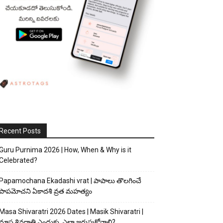
Recent Posts
Guru Purnima 2026 | How, When & Why is it
Celebrated?
Papamochana Ekadashi vrat | పాపాలు తొలగించే
పాపమోచని ఏకాదశి వ్రత మహత్యం
Masa Shivaratri 2026 Dates | Masik Shivaratri |
మాస శివరాత్రి ఎందుకు, ఎలా జరుపుకోవాలి?