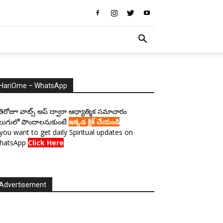
HariOme – WhatsApp
రతిరోజూ వాట్స్ ఆప్ ద్వారా ఆధ్యాత్మిక సమాచారం
లుగులో పొందాలనుకుంటే
ఇక్కడ క్లిక్ చేయండి
 you want to get daily Spiritual updates on
hatsApp
Click Here
Advertisement