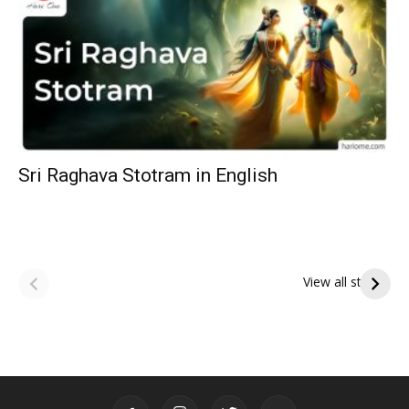
Sri Raghava Stotram in English
ఆషాఢ అమావాస్య:
ఆషాఢ పౌర్ణమి 2026:
పితృదేవతల ఆశీర్వాదం
ఇంద్రకీలాద్రి గిరి ప్రదక్షిణ
View all stories
పొందే పవిత్ర రోజు