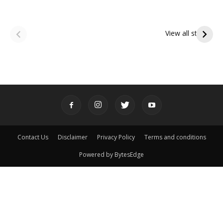
ఆషాఢ అమావాస్య:
ఆషాఢ పౌర్ణమి 2026:
పితృదేవతల ఆశీర్వాదం
ఇంద్రకీలాద్రి గిరి ప్రదక్షిణ
View all stories
పొందే పవిత్ర రోజు
Contact Us
Disclaimer
Privacy Policy
Terms and conditions
Powered by BytesEdge