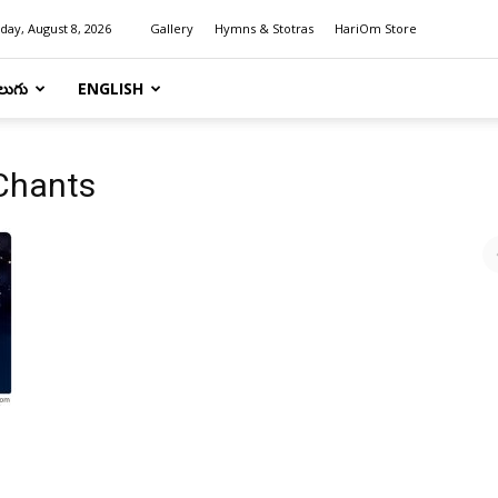
day, August 8, 2026
Gallery
Hymns & Stotras
HariOm Store
లుగు
ENGLISH
Chants