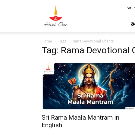
Hari
Satur
Ome
తె
Home
Tags
Rama Devotional Chants
Tag: Rama Devotional 
Sri Rama Maala Mantram in
English