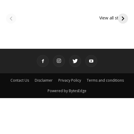
ఆషాఢ అమావాస్య:
ఆషాఢ పౌర్ణమి 2026:
పితృదేవతల ఆశీర్వాదం
ఇంద్రకీలాద్రి గిరి ప్రదక్షిణ
View all stories
పొందే పవిత్ర రోజు
Contact Us
Disclaimer
Privacy Policy
Terms and conditions
Powered by BytesEdge