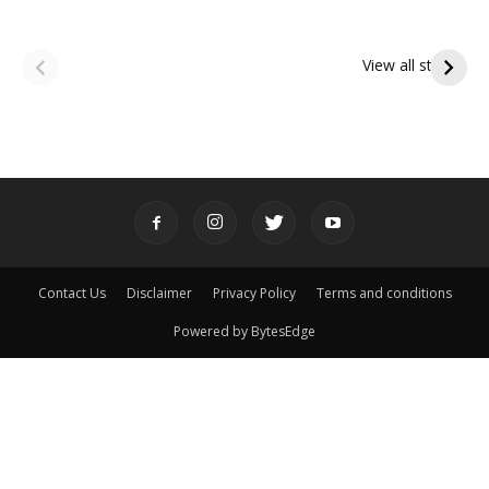
ఆషాఢ అమావాస్య:
ఆషాఢ పౌర్ణమి 2026:
పితృదేవతల ఆశీర్వాదం
ఇంద్రకీలాద్రి గిరి ప్రదక్షిణ
View all stories
పొందే పవిత్ర రోజు
Contact Us
Disclaimer
Privacy Policy
Terms and conditions
Powered by BytesEdge