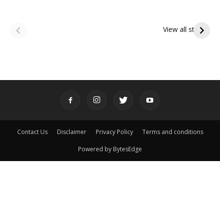
ఆషాఢ అమావాస్య:
ఆషాఢ పౌర్ణమి 2026:
పితృదేవతల ఆశీర్వాదం
ఇంద్రకీలాద్రి గిరి ప్రదక్షిణ
View all stories
పొందే పవిత్ర రోజు
Contact Us
Disclaimer
Privacy Policy
Terms and conditions
Powered by BytesEdge