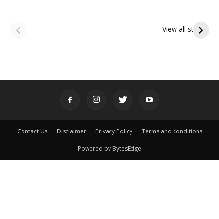
ఆషాఢ అమావాస్య:
ఆషాఢ పౌర్ణమి 2026:
పితృదేవతల ఆశీర్వాదం
ఇంద్రకీలాద్రి గిరి ప్రదక్షిణ
View all stories
పొందే పవిత్ర రోజు
Contact Us
Disclaimer
Privacy Policy
Terms and conditions
Powered by BytesEdge