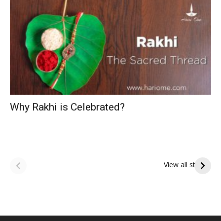
Why Rakhi is Celebrated?
ఆషాఢ అమావాస్య:
ఆషాఢ పౌర్ణమి 2026:
పితృదేవతల ఆశీర్వాదం
ఇంద్రకీలాద్రి గిరి ప్రదక్షిణ
View all stories
పొందే పవిత్ర రోజు