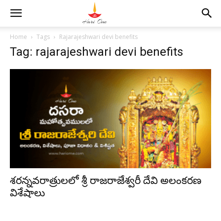
Home
Tags
Rajarajeshwari devi benefits
Tag: rajarajeshwari devi benefits
శరన్నవరాత్రులలో శ్రీ రాజరాజేశ్వరీ దేవి అలంకరణ
విశేషాలు