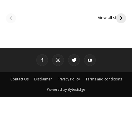
ఆషాఢ అమావాస్య:
ఆషాఢ పౌర్ణమి 2026:
పితృదేవతల ఆశీర్వాదం
ఇంద్రకీలాద్రి గిరి ప్రదక్షిణ
View all stories
పొందే పవిత్ర రోజు
Contact Us
Disclaimer
Privacy Policy
Terms and conditions
Powered by BytesEdge