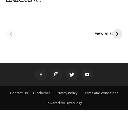
చూపనుందో?!...
ఆషాఢ అమావాస్య:
ఆషాఢ పౌర్ణమి 2026:
పితృదేవతల ఆశీర్వాదం
ఇంద్రకీలాద్రి గిరి ప్రదక్షిణ
View all stories
పొందే పవిత్ర రోజు
Contact Us
Disclaimer
Privacy Policy
Terms and conditions
Powered by BytesEdge