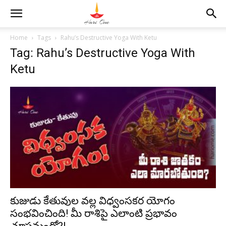
Home
Tags
Rahu’s Destructive Yoga With Ketu
Tag: Rahu’s Destructive Yoga With
Ketu
కుజుడు కేతువుల వల్ల విధ్వంసకర యోగం
సంభవించింది! మీ రాశిపై ఎలాంటి ప్రభావం