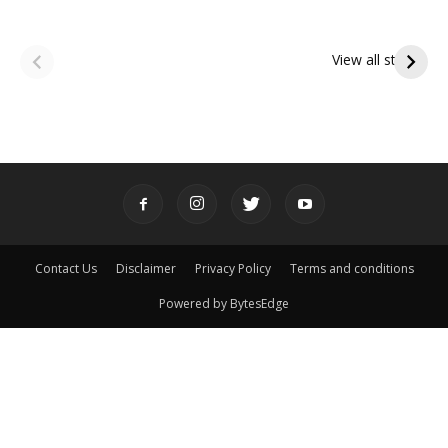
ఆషాఢ అమావాస్య:
ఆషాఢ పౌర్ణమి 2026:
పితృదేవతల ఆశీర్వాదం
ఇంద్రకీలాద్రి గిరి ప్రదక్షిణ
View all stories
పొందే పవిత్ర రోజు
Contact Us
Disclaimer
Privacy Policy
Terms and conditions
Powered by BytesEdge