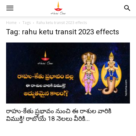
Home
Tags
Rahu ketu transit 2023 effects
Tag: rahu ketu transit 2023 effects
రాహు-కేతు ప్రభావం నుంచి ఈ రాశుల వారికి
విముక్తి! రాబోయే 18 నెలలు వీరికి...