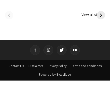
ఆషాఢ అమావాస్య:
ఆషాఢ పౌర్ణమి 2026:
పితృదేవతల ఆశీర్వాదం
ఇంద్రకీలాద్రి గిరి ప్రదక్షిణ
View all stories
పొందే పవిత్ర రోజు
Contact Us
Disclaimer
Privacy Policy
Terms and conditions
Powered by BytesEdge