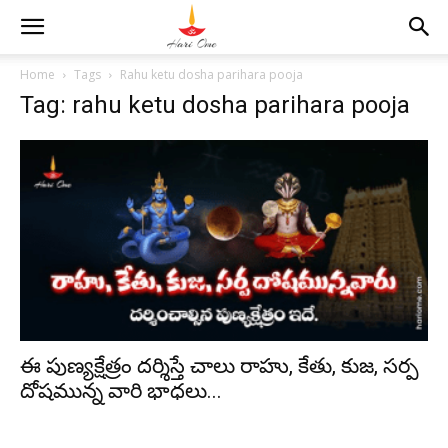
Home
Tags
Rahu ketu dosha parihara pooja
Tag: rahu ketu dosha parihara pooja
ఈ పుణ్యక్షేత్రం దర్శిస్తే చాలు రాహు, కేతు, కుజ, సర్ప
దోషమున్న వారి భాధలు...