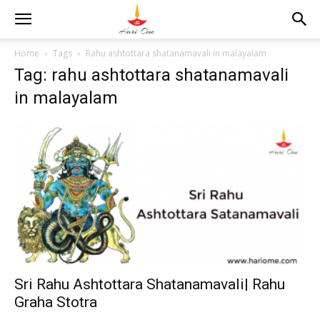
Home
Tags
Rahu ashtottara shatanamavali in malayalam
Tag: rahu ashtottara shatanamavali
in malayalam
Sri Rahu Ashtottara Shatanamavali| Rahu
Graha Stotra