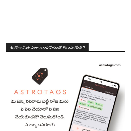
ఈ రోజు మీకు ఎలా ఉండబోతుందో తెలుసుకోండి ?