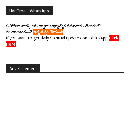
HariOme – WhatsApp
ప్రతిరోజూ వాట్స్ ఆప్ ద్వారా ఆధ్యాత్మిక సమాచారం తెలుగులో
పొందాలనుకుంటే
ఇక్కడ క్లిక్ చేయండి
If you want to get daily Spiritual updates on WhatsApp
Click
Here
Advertisement