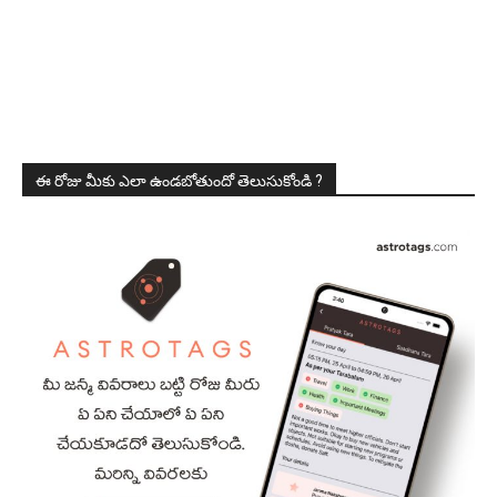
ఈ రోజు మీకు ఎలా ఉండబోతుందో తెలుసుకోండి ?