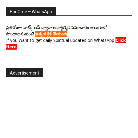
HariOme – WhatsApp
ప్రతిరోజూ వాట్స్ ఆప్ ద్వారా ఆధ్యాత్మిక సమాచారం తెలుగులో
పొందాలనుకుంటే
ఇక్కడ క్లిక్ చేయండి
If you want to get daily Spiritual updates on WhatsApp
Click
Here
Advertisement