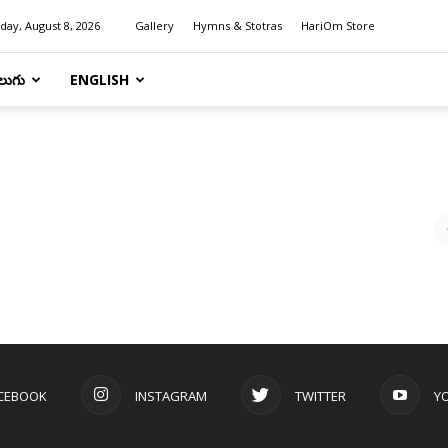
day, August 8, 2026
Gallery
Hymns & Stotras
HariOm Store
లుగు
ENGLISH
CEBOOK
INSTAGRAM
TWITTER
Y