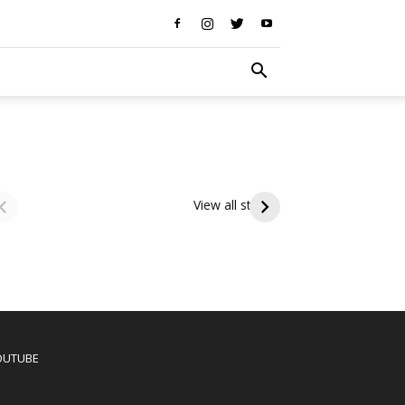
ఆషాఢ పౌర్ణమి 2026:
Tholi Ekadashi
రాక్షసుడ
ఇంద్రకీలాద్రి గిరి ప్రదక్షిణ
Shubhakanshalu
ద్వారప
View all stories
మారిన శ
Tholi
రాక్షసుడి
Ekadashi
కోసం
Shubhakanshalu
ద్వారపాలకు
మారిన
శ్రీమహావిష్ణు
OUTUBE