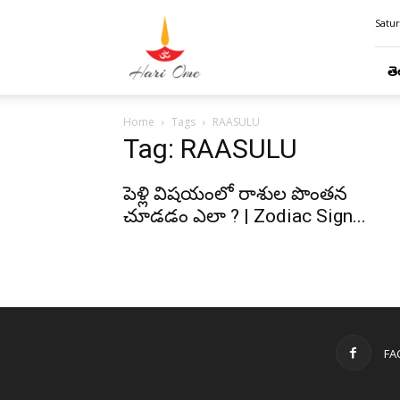
Hari
Satur
Ome
తె
Home
Tags
RAASULU
Tag: RAASULU
పెళ్లి విషయంలో రాశుల పొంతన
చూడడం ఎలా ? | Zodiac Sign...
FA