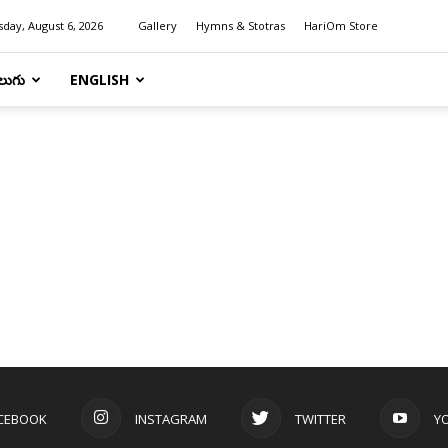
day, August 6, 2026
Gallery
Hymns & Stotras
HariOm Store
లుగు
ENGLISH
CEBOOK
INSTAGRAM
TWITTER
Y