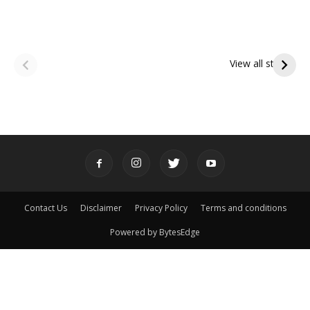
ఆషాఢ అమావాస్య:
ఆషాఢ పౌర్ణమి 2026:
పితృదేవతల ఆశీర్వాదం
ఇంద్రకీలాద్రి గిరి ప్రదక్షిణ
View all stories
పొందే పవిత్ర రోజు
Contact Us
Disclaimer
Privacy Policy
Terms and conditions
Powered by BytesEdge