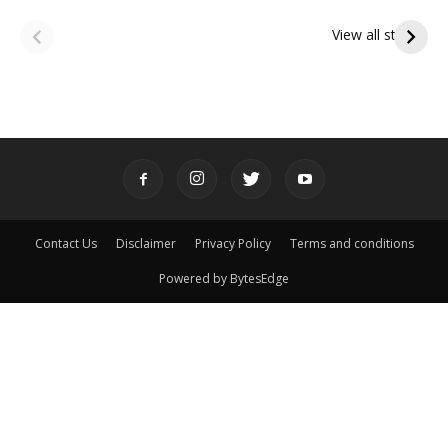
ఆషాఢ అమావాస్య:
ఆషాఢ పౌర్ణమి 2026:
పితృదేవతల ఆశీర్వాదం
ఇంద్రకీలాద్రి గిరి ప్రదక్షిణ
View all stories
పొందే పవిత్ర రోజు
Contact Us
Disclaimer
Privacy Policy
Terms and conditions
Powered by BytesEdge