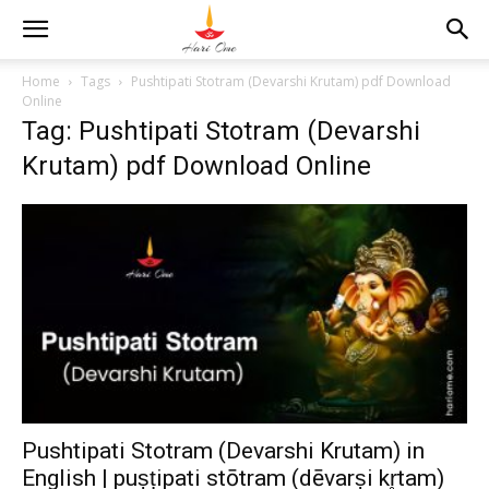
Home
Tags
Pushtipati Stotram (Devarshi Krutam) pdf Download
Online
Tag: Pushtipati Stotram (Devarshi
Krutam) pdf Download Online
Pushtipati Stotram (Devarshi Krutam) in
English | puṣṭipati stōtram (dēvarṣi kr̥tam)