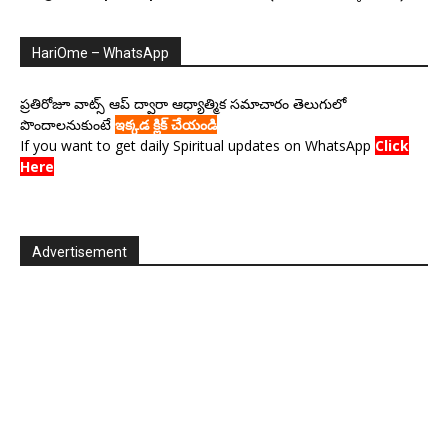
HariOme – WhatsApp
ప్రతిరోజూ వాట్స్ ఆప్ ద్వారా ఆధ్యాత్మిక సమాచారం తెలుగులో
పొందాలనుకుంటే
ఇక్కడ క్లిక్ చేయండి
If you want to get daily Spiritual updates on WhatsApp
Click
Here
Advertisement