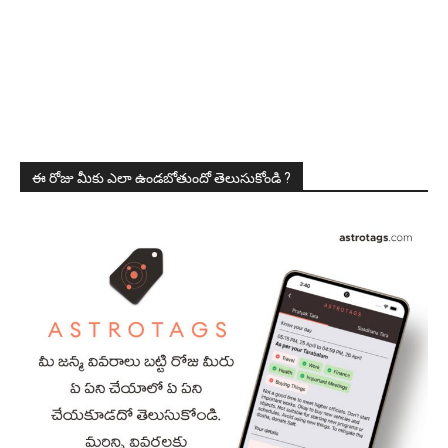
ఈ రోజు మీకు ఎలా ఉండబోతుందో తెలుసుకోండి ?