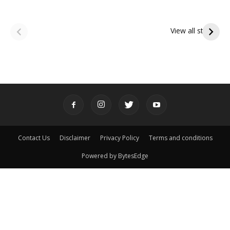
ఆషాఢ అమావాస్య:
ఆషాఢ పౌర్ణమి 2026:
పితృదేవతల ఆశీర్వాదం
ఇంద్రకీలాద్రి గిరి ప్రదక్షిణ
View all stories
పొందే పవిత్ర రోజు
Contact Us
Disclaimer
Privacy Policy
Terms and conditions
Powered by BytesEdge