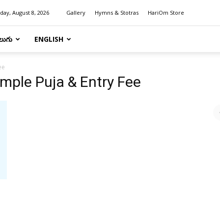
day, August 8, 2026
Gallery
Hymns & Stotras
HariOm Store
లుగు
ENGLISH
ee
mple Puja & Entry Fee