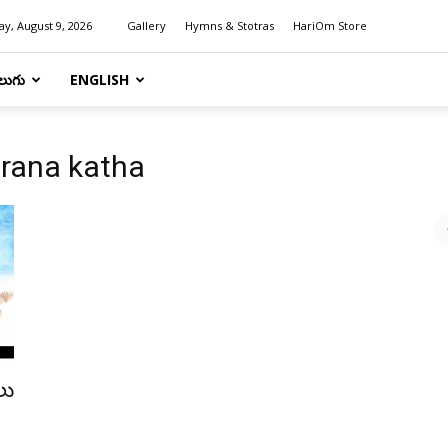
y, August 9, 2026
Gallery
Hymns & Stotras
HariOm Store
లుగు
ENGLISH
urana katha
లు