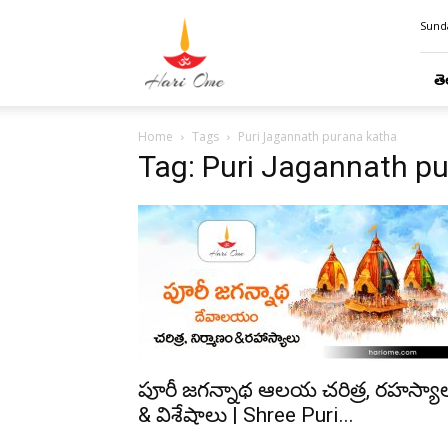
Hari
Sunda
Ome
తె
Home
Tags
Puri Jagannath purana katha
Tag: Puri Jagannath p
పూరీ జగన్నాథ ఆలయ చరిత్ర, రహస్యా
& విశేషాలు | Shree Puri...