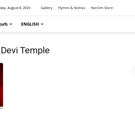
day, August 8, 2026
Gallery
Hymns & Stotras
HariOm Store
లుగు
ENGLISH
 Devi Temple