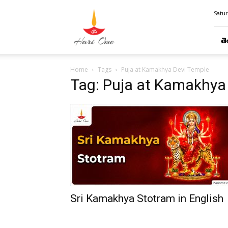
Hari
Satur
Ome
తె
Home
Tags
Puja at Kamakhya Devi Temple
Tag: Puja at Kamakhya
Sri Kamakhya Stotram in English