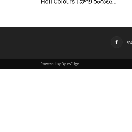
Holi Colours | హోలీ రంగులు...
FA
Powered by BytesEdge