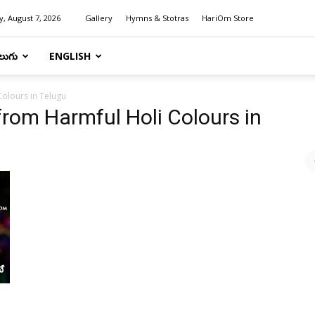
y, August 7, 2026
Gallery
Hymns & Stotras
HariOm Store
లుగు
ENGLISH
Colours in Telugu
from Harmful Holi Colours in