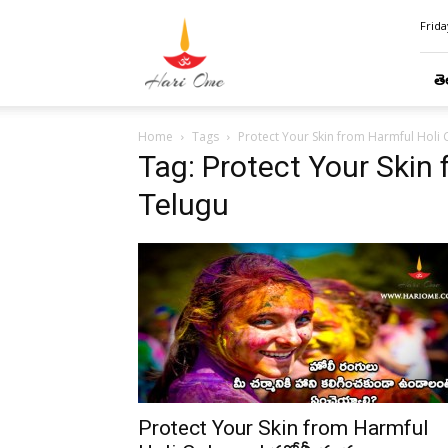
Hari
Frida
Ome
తె
Home
Tags
Protect Your Skin from Harmful Holi 
Tag: Protect Your Skin 
Telugu
Protect Your Skin from Harmful