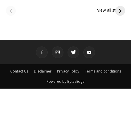
ఆషాఢ అమావాస్య:
ఆషాఢ పౌర్ణమి 2026:
పితృదేవతల ఆశీర్వాదం
ఇంద్రకీలాద్రి గిరి ప్రదక్షిణ
View all stories
పొందే పవిత్ర రోజు
Contact Us
Disclaimer
Privacy Policy
Terms and conditions
Powered by BytesEdge