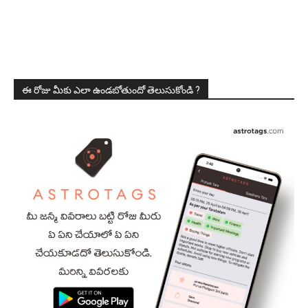
ఈ రోజు మీకు ఎలా ఉండబోతుందో తెలుసుకోండి ?