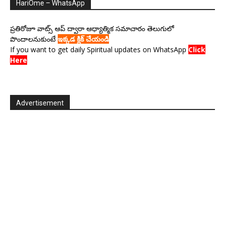
HariOme – WhatsApp
ప్రతిరోజూ వాట్స్ ఆప్ ద్వారా ఆధ్యాత్మిక సమాచారం తెలుగులో
పొందాలనుకుంటే
ఇక్కడ క్లిక్ చేయండి
If you want to get daily Spiritual updates on WhatsApp
Click
Here
Advertisement