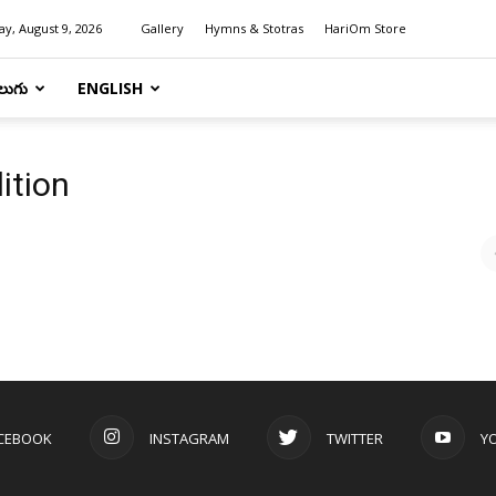
y, August 9, 2026
Gallery
Hymns & Stotras
HariOm Store
లుగు
ENGLISH
dition
CEBOOK
INSTAGRAM
TWITTER
Y