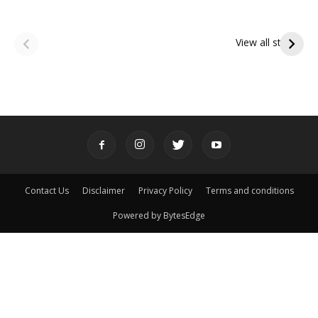
ఆషాఢ అమావాస్య:
ఆషాఢ పౌర్ణమి 2026:
పితృదేవతల ఆశీర్వాదం
ఇంద్రకీలాద్రి గిరి ప్రదక్షిణ
View all stories
పొందే పవిత్ర రోజు
Contact Us
Disclaimer
Privacy Policy
Terms and conditions
Powered by BytesEdge