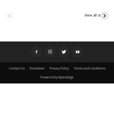
ఆషాఢ అమావాస్య:
ఆషాఢ పౌర్ణమి 2026:
పితృదేవతల ఆశీర్వాదం
ఇంద్రకీలాద్రి గిరి ప్రదక్షిణ
View all stories
పొందే పవిత్ర రోజు
Contact Us
Disclaimer
Privacy Policy
Terms and conditions
Powered by BytesEdge