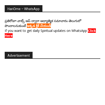
HariOme – WhatsApp
ప్రతిరోజూ వాట్స్ ఆప్ ద్వారా ఆధ్యాత్మిక సమాచారం తెలుగులో
పొందాలనుకుంటే
ఇక్కడ క్లిక్ చేయండి
If you want to get daily Spiritual updates on WhatsApp
Click
Here
Advertisement