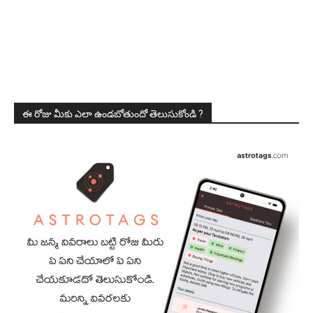
ఈ రోజు మీకు ఎలా ఉండబోతుందో తెలుసుకోండి ?