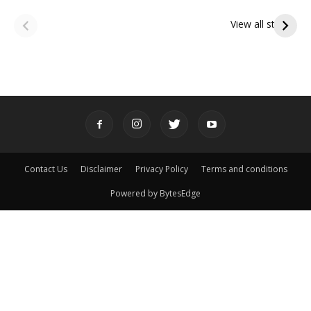
ఆషాఢ అమావాస్య:
ఆషాఢ పౌర్ణమి 2026:
పితృదేవతల ఆశీర్వాదం
ఇంద్రకీలాద్రి గిరి ప్రదక్షిణ
View all stories
పొందే పవిత్ర రోజు
Contact Us
Disclaimer
Privacy Policy
Terms and conditions
Powered by BytesEdge